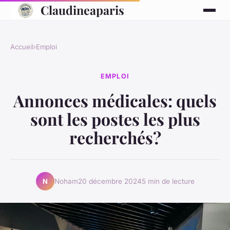
Claudineaparis
Accueil
›
Emploi
EMPLOI
Annonces médicales: quels
sont les postes les plus
recherchés?
Noham
20 décembre 2024
5 min de lecture
N