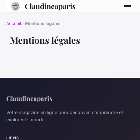
Claudineaparis
Accueil
›
Mentions légales
Mentions légales
Claudineaparis
Votre magazine en ligne pour découvrir, comprendre et
explorer le monde
LIENS