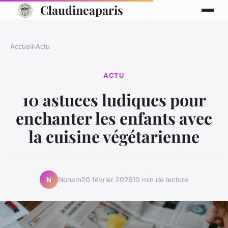
Claudineaparis
Accueil
›
Actu
ACTU
10 astuces ludiques pour
enchanter les enfants avec
la cuisine végétarienne
Noham
20 février 2025
10 min de lecture
N