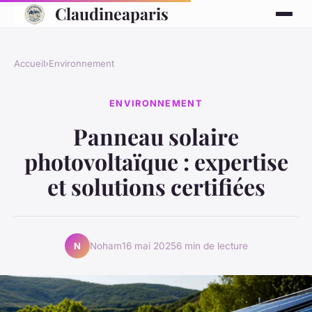
Claudineaparis
Accueil
›
Environnement
ENVIRONNEMENT
Panneau solaire
photovoltaïque : expertise
et solutions certifiées
Noham
16 mai 2025
6 min de lecture
N