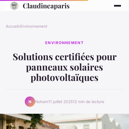
Claudineaparis
Accueil
›
Environnement
ENVIRONNEMENT
Solutions certifiées pour
panneaux solaires
photovoltaïques
Noham
11 juillet 2025
12 min de lecture
N