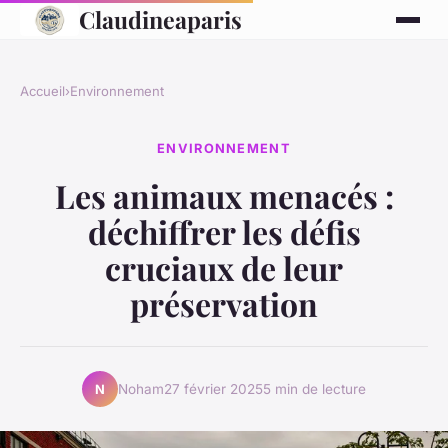
Claudineaparis
Accueil
›
Environnement
ENVIRONNEMENT
Les animaux menacés :
déchiffrer les défis
cruciaux de leur
préservation
Noham
27 février 2025
5 min de lecture
N