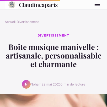
Claudineaparis
Accueil
›
Divertissement
DIVERTISSEMENT
Boîte musique manivelle :
artisanale, personnalisable
et charmante
Noham
29 mai 2025
5 min de lecture
N