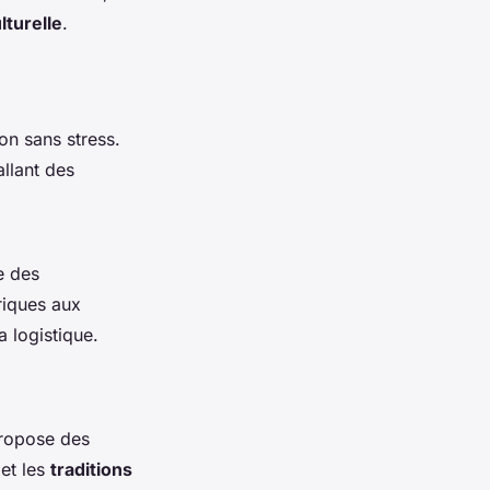
lturelle
.
on sans stress.
llant des
re des
oriques aux
a logistique.
propose des
 et les
traditions