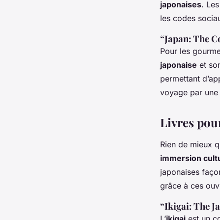
japonaises
. Les
les codes socia
“Japan: The 
Pour les gourmet
japonaise
et son
permettant d’app
voyage par une 
Livres pou
Rien de mieux q
immersion cultu
japonaises façon
grâce à ces ouv
“Ikigai: The J
L’
ikigai
est un co