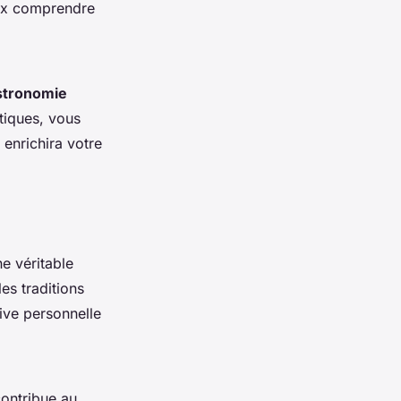
ieux comprendre
stronomie
tiques, vous
 enrichira votre
e véritable
es traditions
tive personnelle
contribue au