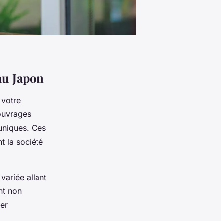
 au Japon
 votre
 ouvrages
 uniques. Ces
t la société
 variée allant
nt non
cer