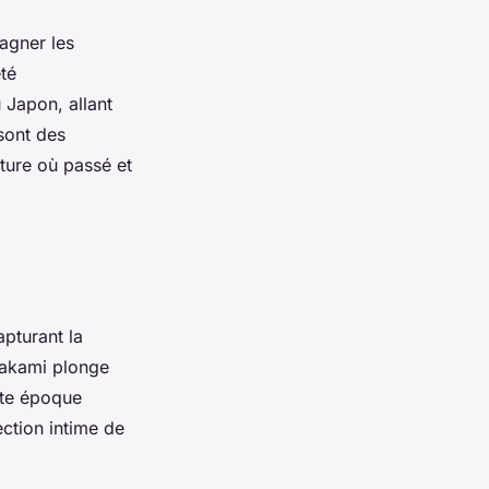
agner les
été
 Japon, allant
sont des
ture où passé et
pturant la
urakami plonge
ette époque
ection intime de