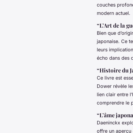
couches profond
modern actuel.
“L’Art de la g
Bien que d’origi
japonaise. Ce t
leurs implicatio
écho dans des 
“Histoire du 
Ce livre est ess
Dower révèle les
lien clair entre l
comprendre le 
“L’âme japona
Daeninckx explor
offre un aperçu