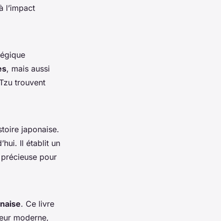
à l’impact
tégique
es
, mais aussi
 Tzu trouvent
stoire japonaise.
ui. Il établit un
e précieuse pour
naise
. Ce livre
geur moderne,