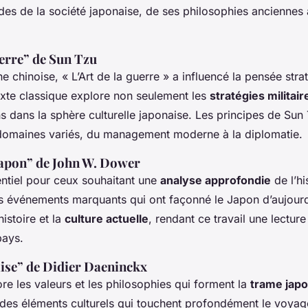
es de la société japonaise, de ses philosophies anciennes 
uerre” de Sun Tzu
ne chinoise, « L’Art de la guerre » a influencé la pensée stra
exte classique explore non seulement les
stratégies militair
ns dans la sphère culturelle japonaise. Les principes de Sun
domaines variés, du management moderne à la diplomatie.
Japon” de John W. Dower
entiel pour ceux souhaitant une
analyse approfondie
de l’hi
 événements marquants qui ont façonné le Japon d’aujourd’h
’histoire et la
culture actuelle
, rendant ce travail une lectur
pays.
ise” de Didier Daeninckx
e les valeurs et les philosophies qui forment la
trame japo
 des éléments culturels qui touchent profondément le voya