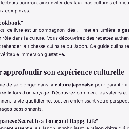
 lecteurs pourront ainsi éviter des faux pas culturels et m
ux complexes.
Cookbook”
s, ce livre est un compagnon idéal. Il met en lumière la
ga
 rôle dans la culture. Vous découvrirez des recettes authen
réhender la richesse culinaire du Japon. Ce guide culinaire
véritable immersion gustative.
r approfondir son expérience culturelle
ue de se plonger dans la
culture japonaise
pour garantir un
relle
lors d’un voyage. Découvrez comment les valeurs et l
nent la vie quotidienne, tout en enrichissant votre perspec
rages passionnants.
apanese Secret to a Long and Happy Life”
ncept essentiel au Japon, symbolisant la raison d’être qui 