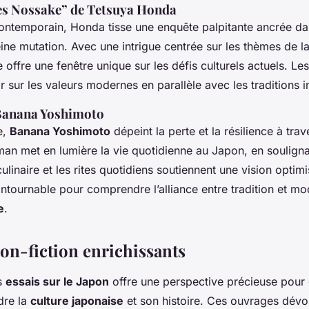
es Nossake” de
Tetsuya Honda
ontemporain, Honda tisse une enquête palpitante ancrée da
ine mutation. Avec une intrigue centrée sur les thèmes de la 
e offre une fenêtre unique sur les défis culturels actuels. Le
hir sur les valeurs modernes en parallèle avec les traditions
Banana Yoshimoto
e,
Banana Yoshimoto
dépeint la perte et la résilience à tra
man met en lumière la vie quotidienne au Japon, en soulign
inaire et les rites quotidiens soutiennent une vision optimis
ntournable pour comprendre l’alliance entre tradition et mo
e
.
non-fiction enrichissants
s
essais sur le Japon
offre une perspective précieuse pour
dre la
culture japonaise
et son histoire. Ces ouvrages dévoi