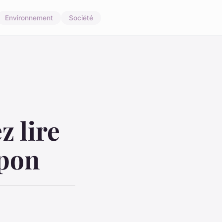
Environnement
Société
z lire
apon