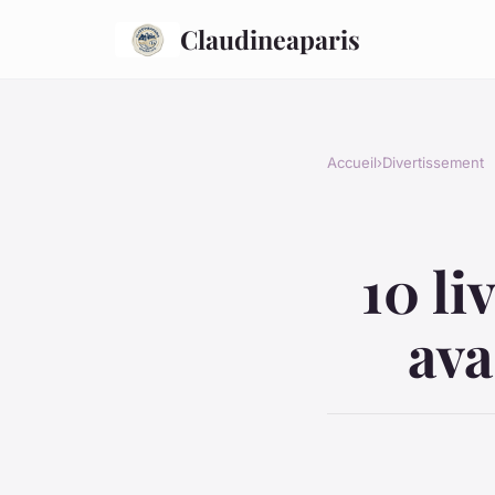
Claudineaparis
Accueil
›
Divertissement
10 li
ava