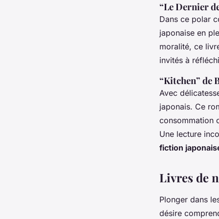
“Le Dernier d
Dans ce polar c
japonaise en ple
moralité, ce livr
invités à réfléc
“Kitchen” de
Avec délicatess
japonais. Ce ro
consommation cul
Une lecture inco
fiction japonais
Livres de 
Plonger dans le
désire compren