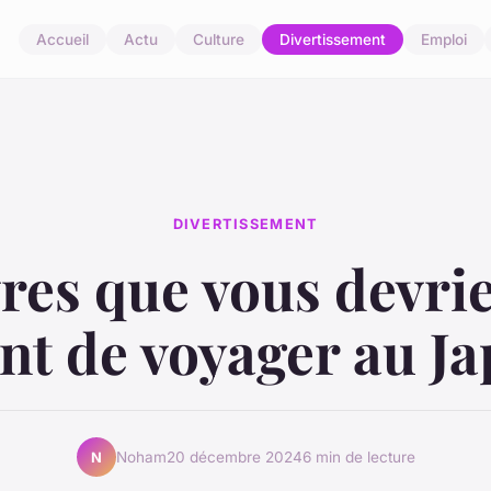
Accueil
Actu
Culture
Divertissement
Emploi
DIVERTISSEMENT
vres que vous devrie
nt de voyager au J
Noham
20 décembre 2024
6 min de lecture
N